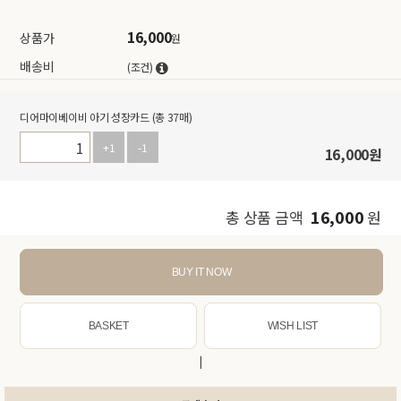
16,000
상품가
원
배송비
(조건)
디어마이베이비 아기 성장카드 (총 37매)
+1
-1
16,000
원
16,000
총 상품 금액
원
BUY IT NOW
BASKET
WISH LIST
|