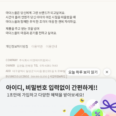
마더스올은 당신에게 그런 브랜드가 되고싶어요.
시간이 흘러 언젠가 당신 아이의 어린 시절을 떠올렸을 때
마더스올과 함께한 추억 한 조각이 마음 한 켠에 자리하길.
제품을 주고 받는 것을 넘어
마더스올의 마음과 온기를 전하고 싶어요.
개인정보처리방침
이용약관
이용안내
COMPANY
주식회사 이앤에이치컴퍼니
OWNER
TEL
김은철,전혜정
070-4281-7443
ADD
오늘 하루 보지 않기
대구광역시 달성군 다사읍 왕선로1길 9, ENH빌딩 3층
BUSINESS LICENSE
[ 사업자정보확인 ]
584-86-01350
MAIL ORDER LICENSE
2022-대구달성-0178
PERSONAL INFO MANAGER
김은철
BANK ACCOUNT
국민은행 599737-04-002870
고객님은 안전거래를 위해 현금 등으로 결제시 저희 쇼핑몰에서 가입한
[ 서비스 가입사실 확인 ]
PG사의 구매안전서비스를 이용하실 수 있습니다.