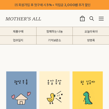
💌 회원가입 후 첫구매 시
5%
+ 적립금
2,OOO원
추가 할인
0
제품구매
함께하는 나눔
오늘의육아
업무일지
기억보관소
방명록