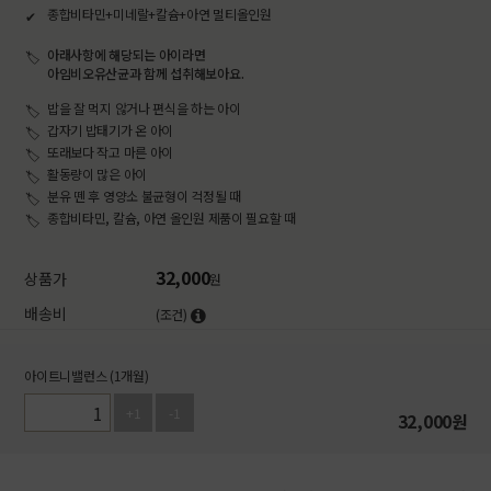
종합비타민+미네랄+칼슘+아연 멀티올인원
아래사항에 해당되는 아이라면
아임비오유산균과 함께 섭취해보아요.
밥을 잘 먹지 않거나 편식을 하는 아이
갑자기 밥태기가 온 아이
또래보다 작고 마른 아이
활동량이 많은 아이
분유 뗀 후 영양소 불균형이 걱정될 때
종합비타민, 칼슘, 아연 올인원 제품이 필요할 때
32,000
상품가
원
배송비
(조건)
아이트니밸런스 (1개월)
+1
-1
32,000
원