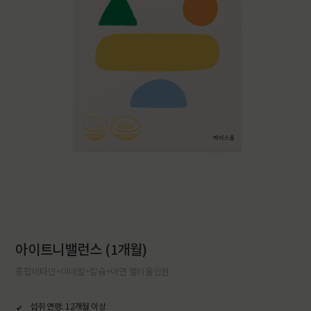
아이트니밸런스 (1개월)
종합비타민+미네랄+칼슘+아연 멀티올인원
섭취 연령: 12개월 이상