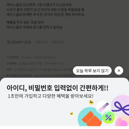
마더스올은 당신에게 그런 브랜드가 되고싶어요.
시간이 흘러 언젠가 당신 아이의 어린 시절을 떠올렸을 때
마더스올과 함께한 추억 한 조각이 마음 한 켠에 자리하길.
제품을 주고 받는 것을 넘어
마더스올의 마음과 온기를 전하고 싶어요.
개인정보처리방침
이용약관
이용안내
COMPANY
주식회사 이앤에이치컴퍼니
OWNER
TEL
김은철,전혜정
070-4281-7443
ADD
오늘 하루 보지 않기
대구광역시 달성군 다사읍 왕선로1길 9, ENH빌딩 3층
BUSINESS LICENSE
[ 사업자정보확인 ]
584-86-01350
MAIL ORDER LICENSE
2022-대구달성-0178
PERSONAL INFO MANAGER
김은철
BANK ACCOUNT
국민은행 599737-04-002870
고객님은 안전거래를 위해 현금 등으로 결제시 저희 쇼핑몰에서 가입한
[ 서비스 가입사실 확인 ]
PG사의 구매안전서비스를 이용하실 수 있습니다.