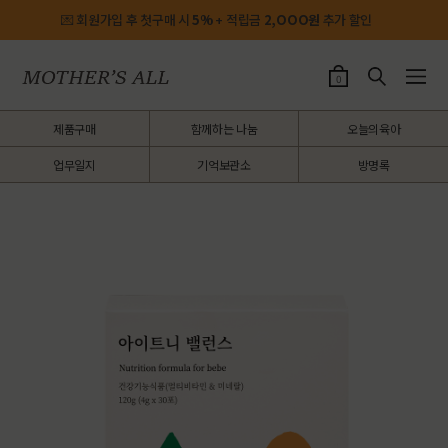
💌 회원가입 후 첫구매 시
5%
+ 적립금
2,OOO원
추가 할인
0
제품구매
함께하는 나눔
오늘의육아
업무일지
기억보관소
방명록